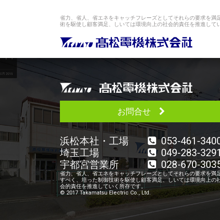
省力、省人、省エネをキャッチフレーズとしてそれらの要求を満
術を駆使し顧客満足、しいては環境向上の社会的責任を推進して
お問合せ
浜松本社・工場
053-461-340
埼玉工場
049-283-329
宇都宮営業所
028-670-303
省力、省人、省エネをキャッチフレーズとしてそれらの要求を満
すべく、培った制御技術を駆使し顧客満足、しいては環境向上の
会的責任を推進していく所存です。
© 2017 Takamatsu Electric Co., Ltd.