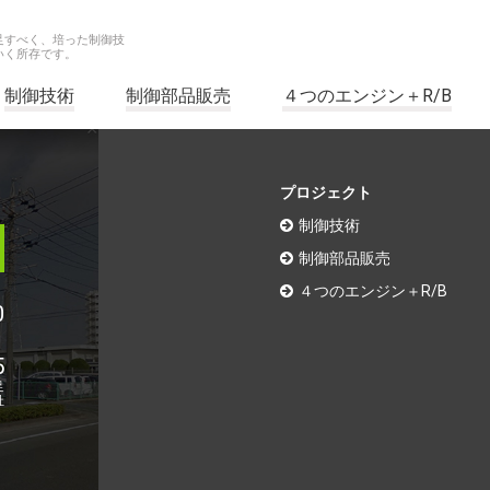
足すべく、培った制御技
いく所存です。
制御技術
制御部品販売
４つのエンジン＋R/B
プロジェクト
制御技術
制御部品販売
４つのエンジン＋R/B
0
1
5
足
社